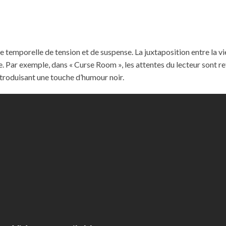
temporelle de tension et de suspense. La juxtaposition entre la vi
. Par exemple, dans « Curse Room », les attentes du lecteur sont r
ntroduisant une touche d’humour noir.