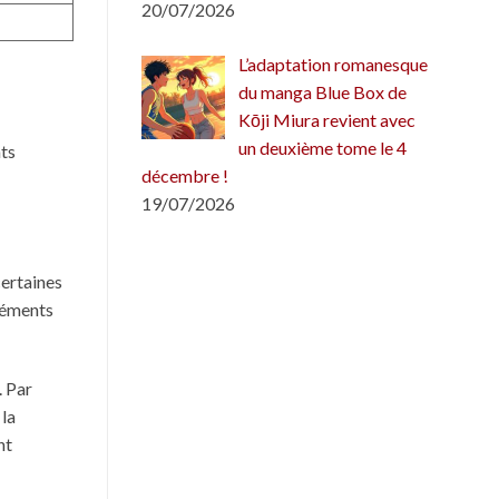
20/07/2026
L’adaptation romanesque
du manga Blue Box de
Kōji Miura revient avec
un deuxième tome le 4
nts
décembre !
19/07/2026
certaines
éléments
. Par
 la
nt