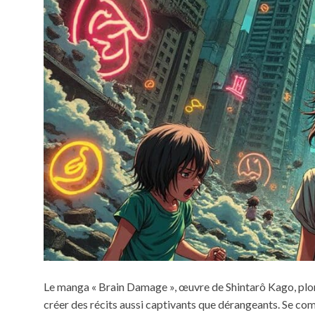
Le manga « Brain Damage », œuvre de Shintarô Kago, plonge
créer des récits aussi captivants que dérangeants. Se co