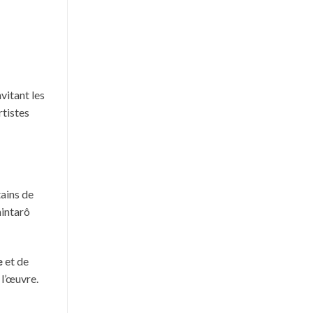
vitant les
rtistes
tains de
hintarô
e
et de
 l’œuvre.