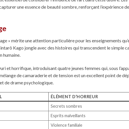
 capturer une essence de beauté sombre, renforçant l’expérience de
ge
e » mérite une attention particulière pour les enseignements qu’e
 Shintarô Kago jongle avec des histoires qui transcendent le simple c
on humaine.
 yuri et horrifique, introduisant quatre jeunes femmes qui, sous l’ap
mélange de camaraderie et de tension est un excellent point de dé
et de drame psychologique.
L
ÉLÉMENT D’HORREUR
Secrets sombres
Esprits malveillants
Violence familiale