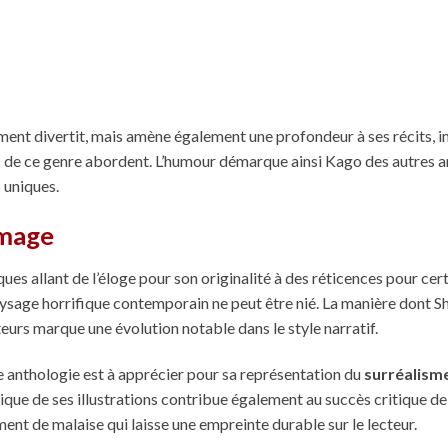
ment divertit, mais amène également une profondeur à ses récits, in
res de ce genre abordent. L’humour démarque ainsi Kago des autres a
 uniques.
amage
ques allant de l’éloge pour son originalité à des réticences pour cer
paysage horrifique contemporain ne peut être nié. La manière dont S
eurs marque une évolution notable dans le style narratif.
e anthologie est à apprécier pour sa représentation du
surréalism
tique de ses illustrations contribue également au succès critique de
iment de malaise qui laisse une empreinte durable sur le lecteur.