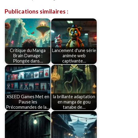
Publications similaires :
Critique du Manga
Lancement d'une série
Brain Damage :
animée web
Plongée dans…
captivante…
XSEED Games Met en
la brillante adaptation
Pause les
en manga de gou
Précommandes de la…
tanabe de…