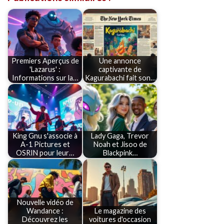
Premiers Aperçus de
Une annonce
'Lazarus' :
captivante de
Informations sur la…
Kagurabachi fait son…
King Gnu s'associe à
Lady Gaga, Trevor
A-1 Pictures et
Noah et Jisoo de
OSRIN pour leur…
Blackpink…
Nouvelle vidéo de
Wandance :
Le magazine des
Découvrez les
voitures d'occasion