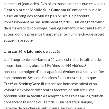
animées et jeux vidéo. Des rôles marquants tels que ceux dans
Death Note
et
Mobile Suit Gundam 00
ont contribué à le
hisser au rang des seiyuu les plus prisés. Ce parcours
impressionnant n’a pas seulement fait de lui un visage familier
dans l’univers du doublage, mais également un
vocaliste
et un
acteur dont la présence transcendante illumine chaque projet
auquel il s’associe.
Une carrière jalonnée de succès
La filmographie de Mamoru Miyano est riche, totalisant des
apparitions dans plus de 196 films et 444 vidéos. Son
parcours témoigne d’une capacité à évoluer et à se diversifier
constamment. Ses contributions à des œuvres telles que
Free!
ou
Steins;Gate
illustrent son immense talent et sa
volonté d’explorer différentes facettes de son art. Il est
reconnu pour sa faculté à s’adapter à des rôles variés, tout en
conservant l’essence qui fait de lui un narrateur unique,
capable de toucher un public aussi large que varié.