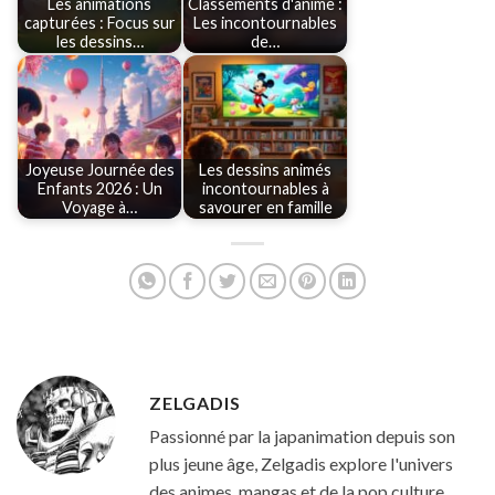
Les animations
Classements d'anime :
capturées : Focus sur
Les incontournables
les dessins…
de…
Joyeuse Journée des
Les dessins animés
Enfants 2026 : Un
incontournables à
Voyage à…
savourer en famille
ZELGADIS
Passionné par la japanimation depuis son
plus jeune âge, Zelgadis explore l'univers
des animes, mangas et de la pop culture