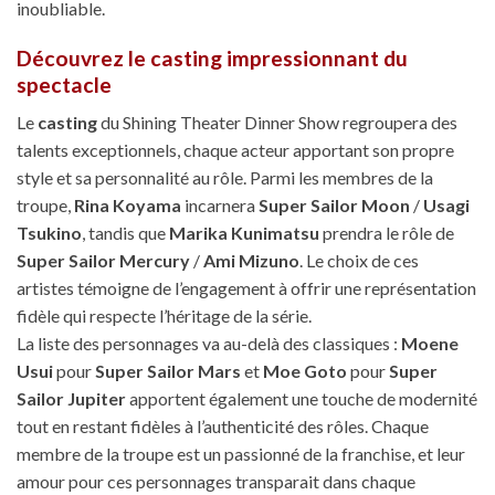
inoubliable.
Découvrez le casting impressionnant du
spectacle
Le
casting
du Shining Theater Dinner Show regroupera des
talents exceptionnels, chaque acteur apportant son propre
style et sa personnalité au rôle. Parmi les membres de la
troupe,
Rina Koyama
incarnera
Super Sailor Moon
/
Usagi
Tsukino
, tandis que
Marika Kunimatsu
prendra le rôle de
Super Sailor Mercury
/
Ami Mizuno
. Le choix de ces
artistes témoigne de l’engagement à offrir une représentation
fidèle qui respecte l’héritage de la série.
La liste des personnages va au-delà des classiques :
Moene
Usui
pour
Super Sailor Mars
et
Moe Goto
pour
Super
Sailor Jupiter
apportent également une touche de modernité
tout en restant fidèles à l’authenticité des rôles. Chaque
membre de la troupe est un passionné de la franchise, et leur
amour pour ces personnages transparait dans chaque