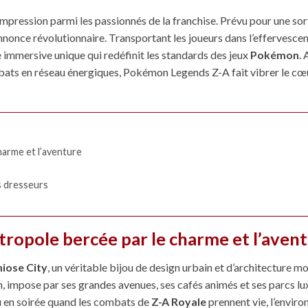
 impression parmi les passionnés de la franchise. Prévu pour une sor
nnonce révolutionnaire. Transportant les joueurs dans l’effervesce
ce immersive unique qui redéfinit les standards des jeux
Pokémon
.
ats en réseau énergiques, Pokémon Legends Z-A fait vibrer le cœ
arme et l’aventure
s dresseurs
ropole bercée par le charme et l’aven
iose City
, un véritable bijou de design urbain et d’architecture m
on, impose par ses grandes avenues, ses cafés animés et ses parcs lu
 ou en soirée quand les combats de
Z-A Royale
prennent vie, l’envir