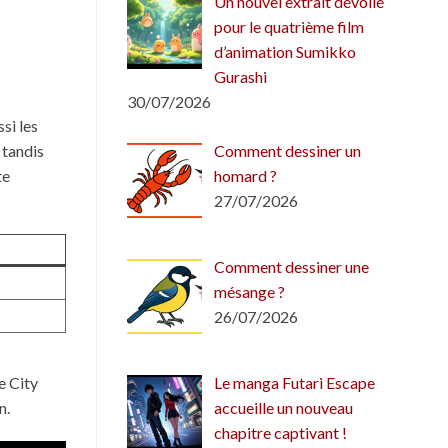
Un nouvel extrait dévoilé
pour le quatrième film
d’animation Sumikko
Gurashi
30/07/2026
si les
 tandis
Comment dessiner un
te
homard ?
27/07/2026
Comment dessiner une
mésange ?
26/07/2026
e City
Le manga Futari Escape
n.
accueille un nouveau
chapitre captivant !