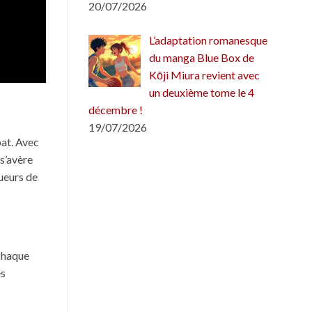
20/07/2026
L’adaptation romanesque
du manga Blue Box de
Kōji Miura revient avec
un deuxième tome le 4
décembre !
19/07/2026
bat. Avec
s’avère
ueurs de
 chaque
es