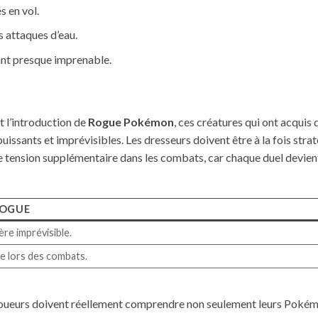
s en vol.
s attaques d’eau.
ant presque imprenable.
 l’introduction de
Rogue Pokémon
, ces créatures qui ont acqui
 puissants et imprévisibles. Les dresseurs doivent être à la fois stra
une tension supplémentaire dans les combats, car chaque duel devient
ROGUE
ère imprévisible.
e lors des combats.
 joueurs doivent réellement comprendre non seulement leurs Pokém