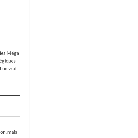
s des Méga
tégiques
 un vrai
on, mais