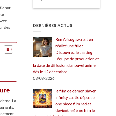
tie sur
nte
 Avec
DERNIÈRES ACTUS
ur des
Ren Arisugawa est en
réalité une fille :
Découvrez le casting,
l’équipe de production et
la date de diffusion du nouvel anime,
dès le 12 décembre
03/08/2026
ture
le film de demon slayer :
infinity castle dépasse
oderne. La
one piece film red et
xuriants.
devient le 6ème film le
onnement