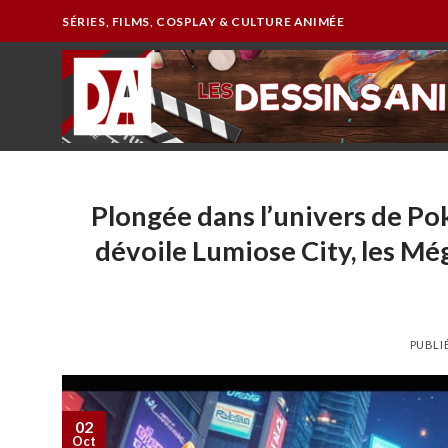
Passer
SÉRIES, FILMS, COSPLAY & CULTURE ANIMÉE
au
contenu
Plongée dans l’univers de Po
dévoile Lumiose City, les Mé
PUBLI
02
Oct