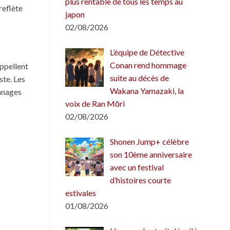
plus rentable de tous les temps au
reflète
japon
02/08/2026
L’équipe de Détective
Conan rend hommage
appellent
suite au décès de
ste. Les
Wakana Yamazaki, la
onnages
voix de Ran Mōri
02/08/2026
Shonen Jump+ célèbre
son 10ème anniversaire
avec un festival
d’histoires courte
estivales
01/08/2026