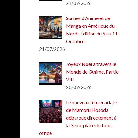
24/07/2026
Sorties d’Anime et de
Manga en Amérique du
Nord : Édition du 5 au 11
Octobre
21/07/2026
Joyeux Noël à travers le
Monde de l’Anime, Partie
VIII
20/07/2026
Le nouveau film écarlate
de Mamoru Hosoda
débarque directement à
la 3ème place du box-
office