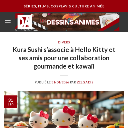
Passer
SÉRIES, FILMS, COSPLAY & CULTURE ANIMÉE
au
contenu
DIVERS
Kura Sushi s’associe à Hello Kitty et
ses amis pour une collaboration
gourmande et kawaii
PUBLIÉ LE
31/01/2026
PAR
ZELGADIS
31
Jan