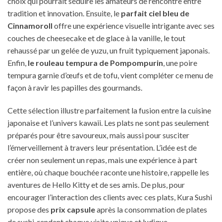
choix qui pourrait séduire les amateurs de rencontre entre
tradition et innovation. Ensuite, le
parfait ciel bleu de
Cinnamoroll
offre une expérience visuelle intrigante avec ses
couches de cheesecake et de glace à la vanille, le tout
rehaussé par un gelée de yuzu, un fruit typiquement japonais.
Enfin,
le rouleau tempura de Pompompurin
, une poire
tempura garnie d’œufs et de tofu, vient compléter ce menu de
façon à ravir les papilles des gourmands.
Cette sélection illustre parfaitement la fusion entre la cuisine
japonaise et l’univers kawaii. Les plats ne sont pas seulement
préparés pour être savoureux, mais aussi pour susciter
l’émerveillement à travers leur présentation. L’idée est de
créer non seulement un repas, mais une expérience à part
entière, où chaque bouchée raconte une histoire, rappelle les
aventures de Hello Kitty et de ses amis. De plus, pour
encourager l’interaction des clients avec ces plats, Kura Sushi
propose des
prix capsule
après la consommation de plates
de sushi, rendant chaque visite unique et ludique.