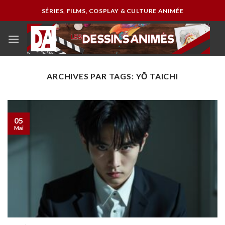
Passer
SÉRIES, FILMS, COSPLAY & CULTURE ANIMÉE
au
contenu
ARCHIVES PAR TAGS:
YŌ TAICHI
05
Mai