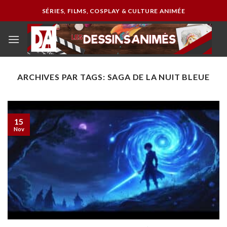
Passer
SÉRIES, FILMS, COSPLAY & CULTURE ANIMÉE
au
contenu
ARCHIVES PAR TAGS:
SAGA DE LA NUIT BLEUE
15
Nov