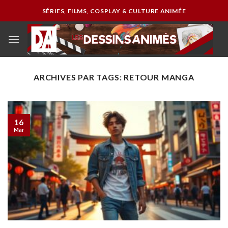
Passer
SÉRIES, FILMS, COSPLAY & CULTURE ANIMÉE
au
contenu
ARCHIVES PAR TAGS:
RETOUR MANGA
16
Mar