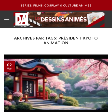
Passer
SÉRIES, FILMS, COSPLAY & CULTURE ANIMÉE
au
contenu
ARCHIVES PAR TAGS:
PRÉSIDENT KYOTO
ANIMATION
02
Mar